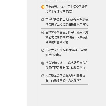
辽宁岫岩：380户民生保交房缘何
超期半年还交不了房？
吉林律协会长田大原疑雇水军删稿
掩盖陈宇王淑英霸占集体财产事实
吉林省市场监管厅陈宇王淑英和宽
城区发改局及律师协会田大原被指
合谋破坏营商环境
吉林大安：棚改项目“滨江一号”缘
何民怨四起?
卷宗证据实锤：瓦房店法院高兴利
采用假证定案刻意制造缺席判决！
大连殿龙公司被爆大量制售假农
资，两级法院公开为其站队？