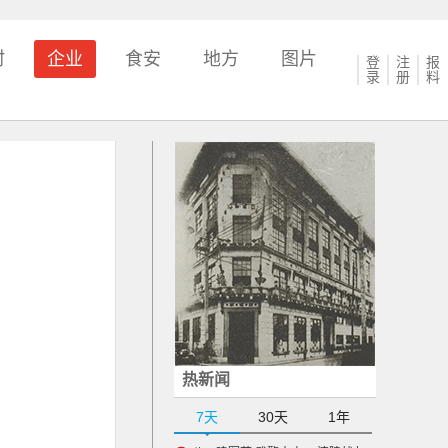
村
企业
食安
地方
图片
登
注
报
录
册
料
热新闻
7天
30天
1年