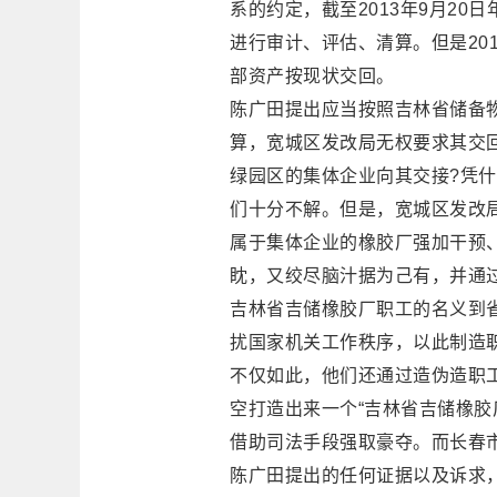
系的约定，截至2013年9月2
进行审计、评估、清算。但是20
部资产按现状交回。
陈广田提出应当按照吉林省储备
算，宽城区发改局无权要求其交
绿园区的集体企业向其交接?凭
们十分不解。但是，宽城区发改
属于集体企业的橡胶厂强加干预
眈，又绞尽脑汁据为己有，并通
吉林省吉储橡胶厂职工的名义到
扰国家机关工作秩序，以此制造
不仅如此，他们还通过造伪造职
空打造出来一个“吉林省吉储橡胶
借助司法手段强取豪夺。而长春
陈广田提出的任何证据以及诉求，最