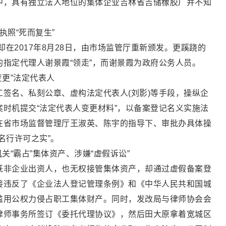
中，具有独立法人地位的集体企业吉林省吉储橡胶厂并不知
执照“死而复生”
却在2017年8月28日，由市场监管厅重新颁发。更蹊跷的
指定代理人谢景霞“领走”，而谢景霞为政府公务人员。
变更”法定代表人
签名、私刻公章、虚构法定代表人(刘影)等手段，操纵企
时机提交“法定代表人变更材料”，以备案登记名义实施法
在省市场监督管理厅王淑英、陈宇的指导下、审批办具体操
名行许可之实”。
关“霸占”集体资产、涉嫌“虚假诉讼”
既非企业出资人，也无权接管集体资产，却通过虚假备案登
接违反了《企业法人登记管理条例》和《中华人民共和国城
滥用公权力侵占职工集体财产。同时，发改局与律师协会会
律师事务所签订《委托代理协议》，然后田大原拿着宽城区