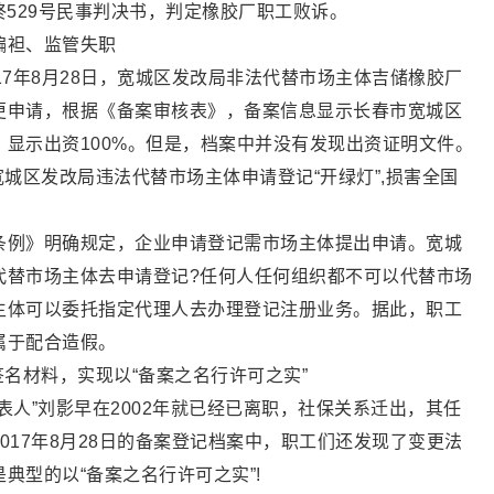
民终529号民事判决书，判定橡胶厂职工败诉。
偏袒、监管失职
17年8月28日，宽城区发改局非法代替市场主体吉储橡胶厂
更申请，根据《备案审核表》，备案信息显示长春市宽城区
显示出资100%。但是，档案中并没有发现出资证明文件。
宽城区发改局违法代替市场主体申请登记“开绿灯”,损害全国
条例》明确规定，企业申请登记需市场主体提出申请。宽城
代替市场主体去申请登记?任何人任何组织都不可以代替市场
主体可以委托指定代理人去办理登记注册业务。据此，职工
属于配合造假。
签名材料，实现以“备案之名行许可之实”
表人”刘影早在2002年就已经已离职，社保关系迁出，其任
017年8月28日的备案登记档案中，职工们还发现了变更法
典型的以“备案之名行许可之实”!