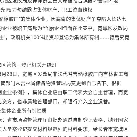
宽城区发改局及律师协会田大原被指合谋破坏营商环境
曝光!权力勾结霸占集体财产，职工泣血维权
储橡胶厂”的集体企业，因离奇的集体财产争夺陷入长达七
企业被职工痛斥为“怪胎企业”!而在此案中，宽城区发改局
生”，政府机关100%出资却登记为集体所有制……背后究竟
跨区管辖，登记机关开绿灯
年8月28日，宽城区发改局非法代替吉储橡胶厂向吉林省工商
主管部门从吉林省储备物资管理局变更到自己名下。根据
制企业条例》，集体企业应由职工代表大会自主管理，而宽
出资方，也非属地管理部门，却强行介入企业运营。
变集体企业所有制性质
示：省市场监督管理厅审批办通过自制登记表格，抛开国家
法人备案登记提交材料规范》的材料要求，给长春市宽城区