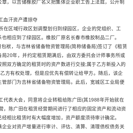
公章，以吉储橡胶厂名义把集体企业职工告上法庭，公开制
工血汗资产遭掠夺
厂所在区域行政区划调整划归到绿园区，企业的党组织、工
系也相应到了绿园区。橡胶厂原名长春市橡胶制品二厂。
了甩包袱，与吉林省储备物资管理局(简称储备局)签订了《租赁
备局20年，并约定租赁期满后，由双方委托会计师事务所或
按照双方确定的租赁时的资产数进行交接;属于乙方新投入的
)乙方有权处理，但是应优先有偿转让给甲方。随后，该企
主管部门为吉林省储备物资管理局。此后，宽城区工业局便
工代表大会，同意将企业转租给陈广田(其1988年开始就在
经营，陈广田在租赁经营期间进行了相应的固定资产和流动资
已经相比租赁时有大幅度增加，资产额度须待审计确定。
满企业对资产增量进行审计、评估、清算、清理债权债务关