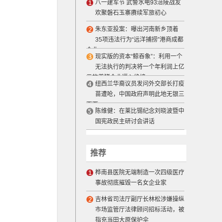
八一建军节 武警水电93涪陵战友
欢聚磐石玉寨赓续军旅初心
朱东亚投案：曝出河南新乡顶着
35项违法行为“远洋捕捞”港商成都
企业
现实版的资本“鲸吞象”：利用一个
无法执行的判决将一个年利润上亿
元的养猪企业逼入绝境
纽西兰华裔议员发问外交部长打疫
苗遭呛，中国政府声明此地无银三
百两
陈维健：在莱比锡纪念刘晓波暨中
国宪政民主研讨会讲话
推荐
桦南县医院无端制造一次四级医疗
事故彻底摧毁一名女企业家
吉林省司法厅副厅长林松涉嫌操纵
市场监管厅法律顾问招标活动，被
指充当田大原保护伞