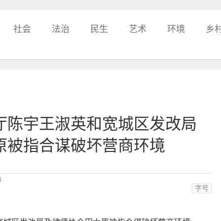
社会
法治
民生
艺术
环境
乡
厅陈宇王淑英和宽城区发改局
原被指合谋破坏营商环境
8
字号