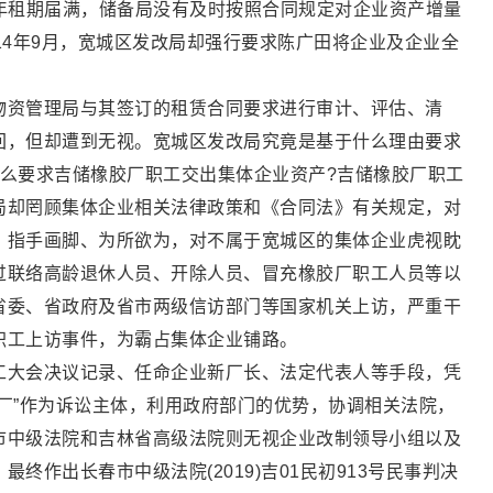
0日年租期届满，储备局没有及时按照合同规定对企业资产增量
14年9月，宽城区发改局却强行要求陈广田将企业及企业全
物资管理局与其签订的租赁合同要求进行审计、评估、清
回，但却遭到无视。宽城区发改局究竟是基于什么理由要求
什么要求吉储橡胶厂职工交出集体企业资产?吉储橡胶厂职工
局却罔顾集体企业相关法律政策和《合同法》有关规定，对
、指手画脚、为所欲为，对不属于宽城区的集体企业虎视眈
过联络高龄退休人员、开除人员、冒充橡胶厂职工人员等以
省委、省政府及省市两级信访部门等国家机关上访，严重干
职工上访事件，为霸占集体企业铺路。
工大会决议记录、任命企业新厂长、法定代表人等手段，凭
厂”作为诉讼主体，利用政府部门的优势，协调相关法院，
市中级法院和吉林省高级法院则无视企业改制领导小组以及
终作出长春市中级法院(2019)吉01民初913号民事判决